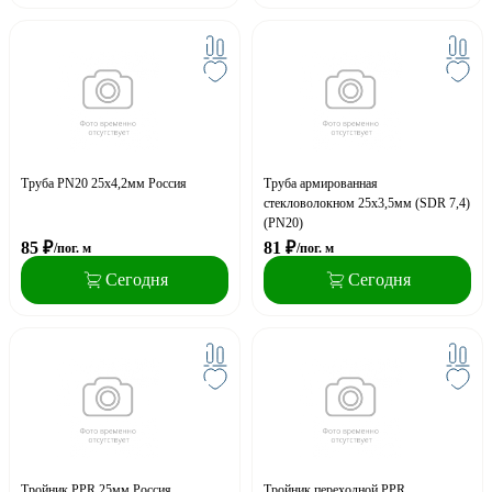
Труба PN20 25x4,2мм Россия
Труба армированная
стекловолокном 25х3,5мм (SDR 7,4)
(PN20)
85
₽
81
₽
/пог. м
/пог. м
Сегодня
Сегодня
Тройник PPR 25мм Россия
Тройник переходной PPR