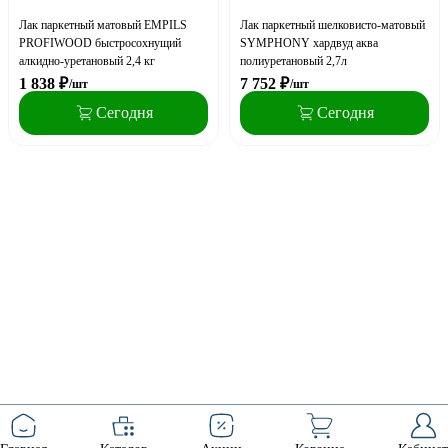
Лак паркетный матовый EMPILS
Лак паркетный шелковисто-матовый
PROFIWOOD быстросохнущий
SYMPHONY хардвуд аква
алкидно-уретановый 2,4 кг
полиуретановый 2,7л
1 838
₽
7 752
₽
/шт
/шт
Сегодня
Сегодня