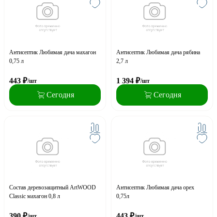
Антисептик Любимая дача махагон
Антисептик Любимая дача рябина
0,75 л
2,7 л
443
₽
1 394
₽
/шт
/шт
Сегодня
Сегодня
Состав деревозащитный ArtWOOD
Антисептик Любимая дача орех
Classic махагон 0,8 л
0,75л
390
₽
443
₽
/шт
/шт