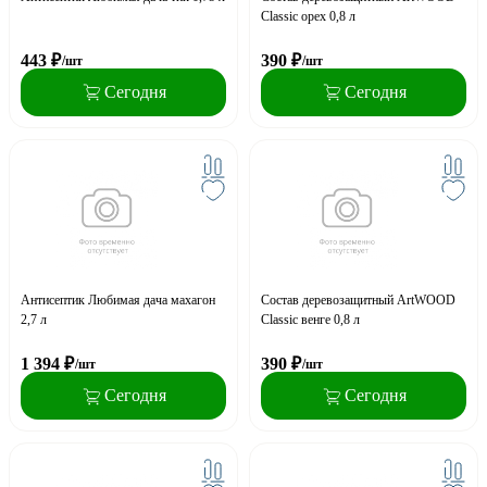
Classic орех 0,8 л
443
₽
390
₽
/шт
/шт
Сегодня
Сегодня
Антисептик Любимая дача махагон
Состав деревозащитный ArtWOOD
2,7 л
Classic венге 0,8 л
1 394
₽
390
₽
/шт
/шт
Сегодня
Сегодня