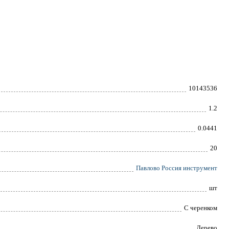
10143536
1.2
0.0441
20
Павлово Россия инструмент
шт
С черенком
Дерево