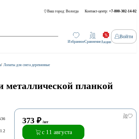
Ваш город:
Вологда
Контакт-центр:
+7-800-302-14-02
Войти
Избранное
Сравнение
Акции
а
/
Лопаты для снега деревянные
 и металлической планкой
373
₽
536
/шт
1.2
с 11 августа