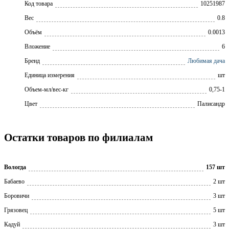
Код товара
10251987
Вес
0.8
Объём
0.0013
Вложение
6
Бренд
Любимая дача
Единица измерения
шт
Объем-мл/вес-кг
0,75-1
Цвет
Палисандр
Остатки товаров по филиалам
Вологда
157 шт
Бабаево
2 шт
Боровичи
3 шт
Грязовец
5 шт
Кадуй
3 шт