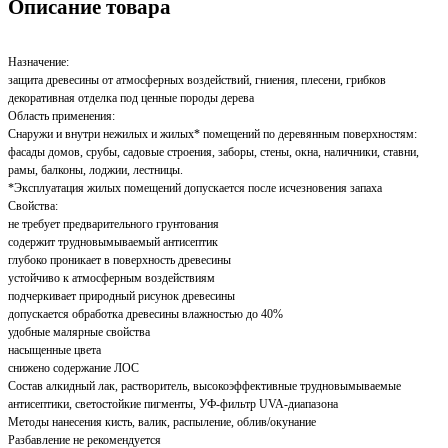
Описание товара
Назначение:
защита древесины от атмосферных воздействий, гниения, плесени, грибков
декоративная отделка под ценные породы дерева
Область применения:
Снаружи и внутри нежилых и жилых* помещений по деревянным поверхностям:
фасады домов, срубы, садовые строения, заборы, стены, окна, наличники, ставни,
рамы, балконы, лоджии, лестницы.
*Эксплуатация жилых помещений допускается после исчезновения запаха
Свойства:
не требует предварительного грунтования
содержит трудновымываемый антисептик
глубоко проникает в поверхность древесины
устойчиво к атмосферным воздействиям
подчеркивает природный рисунок древесины
допускается обработка древесины влажностью до 40%
удобные малярные свойства
насыщенные цвета
снижено содержание ЛОС
Состав алкидный лак, растворитель, высокоэффективные трудновымываемые
антисептики, светостойкие пигменты, УФ-фильтр UVA-диапазона
Методы нанесения кисть, валик, распыление, облив/окунание
Разбавление не рекомендуется