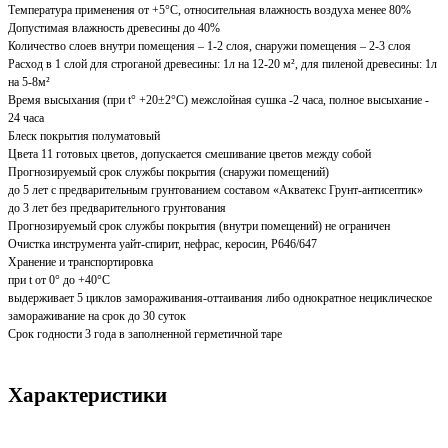
Температура применения от +5°С, относительная влажность воздуха менее 80%
Допустимая влажность древесины до 40%
Количество слоев внутри помещения – 1-2 слоя, снаружи помещения – 2-3 слоя
Расход в 1 слой для строганой древесины: 1л на 12-20 м², для пиленой древесины: 1л
на 5-8м²
Время высыхания (при t° +20±2°C) межслойная сушка -2 часа, полное высыхание -
24 часа
Блеск покрытия полуматовый
Цвета 11 готовых цветов, допускается смешивание цветов между собой
Прогнозируемый срок службы покрытия (снаружи помещений)
до 5 лет с предварительным грунтованием составом «Акватекс Грунт-антисептик»
до 3 лет без предварительного грунтования
Прогнозируемый срок службы покрытия (внутри помещений) не ограничен
Очистка инструмента уайт-спирит, нефрас, керосин, Р646/647
Хранение и транспортировка
при t от 0° до +40°С
выдерживает 5 циклов замораживания-оттаивания либо однократное нециклическое
замораживание на срок до 30 суток
Срок годности 3 года в заполненной герметичной таре
Характеристики