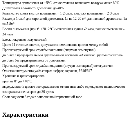
Температура применения от +5°С, относительная влажность воздуха менее 80%
Допустимая влажность древесины до 40%
Количество слоев внутри помещения – 1-2 слоя, снаружи помещения – 2-3 слоя
Расход в 1 слой для строганой древесины: 1л на 12-20 м², для пиленой древесины: 1л
на 5-8м²
Время высыхания (при t° +20±2°C) межслойная сушка -2 часа, полное высыхание -
24 часа
Блеск покрытия полуматовый
Цвета 11 готовых цветов, допускается смешивание цветов между собой
Прогнозируемый срок службы покрытия (снаружи помещений)
до 5 лет с предварительным грунтованием составом «Акватекс Грунт-антисептик»
до 3 лет без предварительного грунтования
Прогнозируемый срок службы покрытия (внутри помещений) не ограничен
Очистка инструмента уайт-спирит, нефрас, керосин, Р646/647
Хранение и транспортировка
при t от 0° до +40°С
выдерживает 5 циклов замораживания-оттаивания либо однократное нециклическое
замораживание на срок до 30 суток
Срок годности 3 года в заполненной герметичной таре
Характеристики