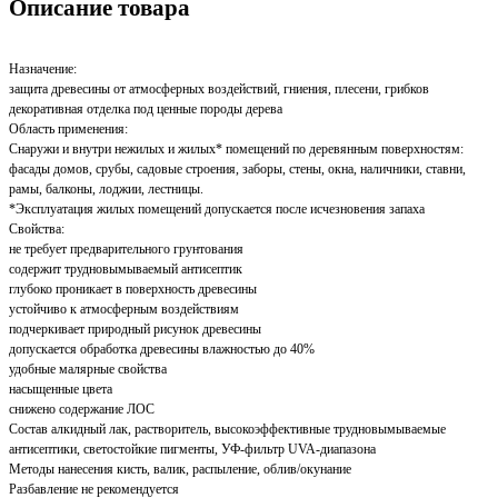
Описание товара
Назначение:
защита древесины от атмосферных воздействий, гниения, плесени, грибков
декоративная отделка под ценные породы дерева
Область применения:
Снаружи и внутри нежилых и жилых* помещений по деревянным поверхностям:
фасады домов, срубы, садовые строения, заборы, стены, окна, наличники, ставни,
рамы, балконы, лоджии, лестницы.
*Эксплуатация жилых помещений допускается после исчезновения запаха
Свойства:
не требует предварительного грунтования
содержит трудновымываемый антисептик
глубоко проникает в поверхность древесины
устойчиво к атмосферным воздействиям
подчеркивает природный рисунок древесины
допускается обработка древесины влажностью до 40%
удобные малярные свойства
насыщенные цвета
снижено содержание ЛОС
Состав алкидный лак, растворитель, высокоэффективные трудновымываемые
антисептики, светостойкие пигменты, УФ-фильтр UVA-диапазона
Методы нанесения кисть, валик, распыление, облив/окунание
Разбавление не рекомендуется