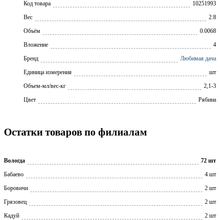
Код товара
10251993
Вес
2.8
Объём
0.0068
Вложение
4
Бренд
Любимая дача
Единица измерения
шт
Объем-мл/вес-кг
2,1-3
Цвет
Рябина
Остатки товаров по филиалам
Вологда
72 шт
Бабаево
4 шт
Боровичи
2 шт
Грязовец
2 шт
Кадуй
2 шт