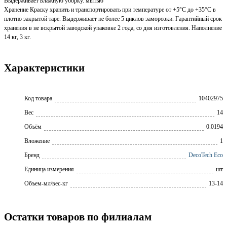
Выдерживает влажную уборку. мытью
Хранение Краску хранить и транспортировать при температуре от +5°С до +35°С в
плотно закрытой таре. Выдерживает не более 5 циклов заморозки. Гарантийный срок
хранения в не вскрытой заводской упаковке 2 года, со дня изготовления. Наполнение
14 кг, 3 кг.
Характеристики
Код товара
10402975
Вес
14
Объём
0.0194
Вложение
1
Бренд
DecoTech Eco
Единица измерения
шт
Объем-мл/вес-кг
13-14
Остатки товаров по филиалам