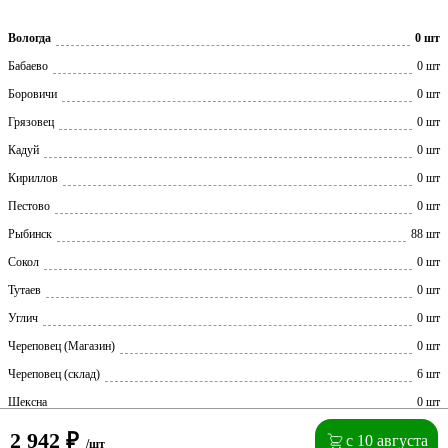
Вологда
0 шт
Бабаево
0 шт
Боровичи
0 шт
Грязовец
0 шт
Кадуй
0 шт
Кириллов
0 шт
Пестово
0 шт
Рыбинск
88 шт
Сокол
0 шт
Тутаев
0 шт
Углич
0 шт
Череповец (Магазин)
0 шт
Череповец (склад)
6 шт
Шексна
0 шт
2 942
₽
с 10 августа
/шт