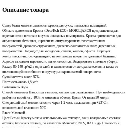
Описание товара
Супер белая матовая латексная краска для сухих и влажных помещений.
Область применения Краска «DecoTech ECO» МОЮЩАЯСЯ предназначена для
отделки стен и потолков в сухих и влажных помещениях. Краска применяется для
окрашивания бетонных, кирпичных, оштукатуренных, гипсокартонных
поверхностей, древесно-стружечных, древесно-волокнистых плит, деревянных
поверхностей. Подходит для коридоров, спален, холлов, офисов. Образует
экологически чистое, «дышащее», не желтеющее покрытие идеальной белизны.
Хорошо заполняет неровности, легко наносится. Выдерживает влажную уборку.
Расход 80-140 гр/м2 в один слой, в зависимости от метода нанесения, а также от
впитывающей способности и структуры окрашиваемой поверхности.
Сухой остаток около 57%
Плотность около 1,5 кг/л
Разбавитель Вода
Способ нанесения Наносится валиком, кистью или распылением. При необходимости
разбавить водой на 5-10% по нанесения объему. Время От пыли 30 минут.
Следующий слой можно наносить через 1-2 часа. высыхания при +23°С и
относительной влажности 50%
Блеск Матовый.
Цвет Белый. Краску можно использовать как таковую, так и колеровать в светлые
оттенки, близкие к эталону, по каталогам Monicolor, NCS, RAL и др. Стойкость к