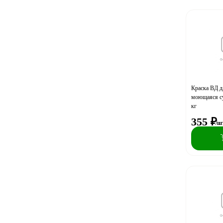
Волна
ЛАКРА
Новые технологии
ОРЕОЛ
ОРЕОЛ ДИСКОНТ
Раскрас
Краска ВД д
моющаяся с
кг
355
₽
/ш