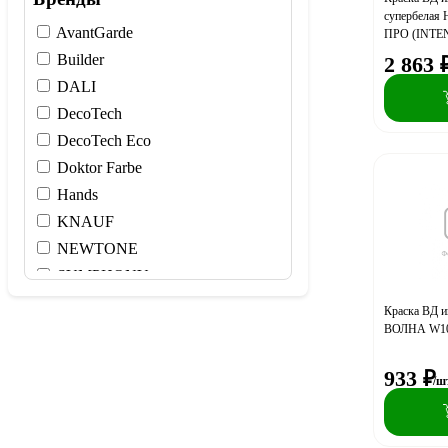
супербела
AvantGarde
ПРО (INTEN
Builder
2 863
DALI
DecoTech
DecoTech Eco
Doktor Farbe
Hands
KNAUF
NEWTONE
SYMPHONY
Tikkivala
Краска ВД и
WEDO
ВОЛНА W10
WL
933
₽
/ш
Аква Вит
Боларс
Витеко