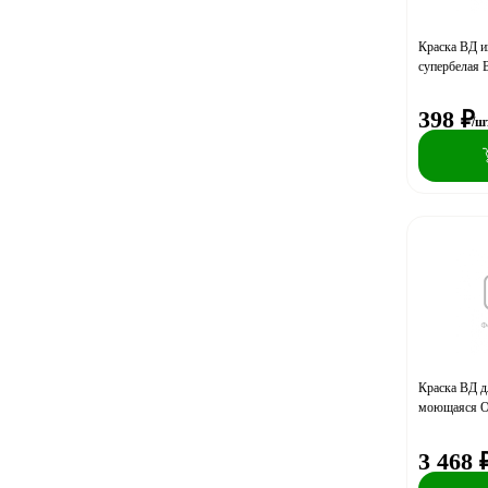
Краска ВД 
супербелая
398
₽
/ш
Краска ВД д
моющаяся 
3 468