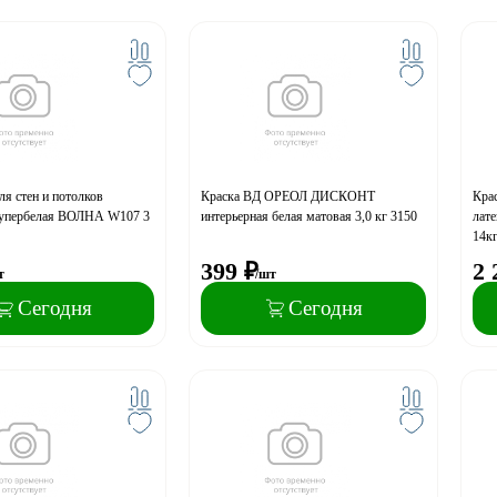
ля стен и потолков
Краска ВД ОРЕОЛ ДИСКОНТ
Крас
упербелая ВОЛНА W107 3
интерьерная белая матовая 3,0 кг 3150
лате
14к
399
₽
2 
т
/шт
Сегодня
Сегодня