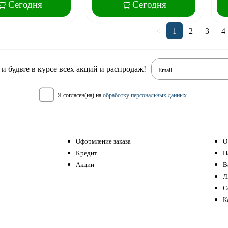
Сегодня
Сегодня
<
1
2
3
4
 будьте в курсе всех акций и распродаж!
Email
я согласен(на) на
обработку персональных данных
.
Оформление заказа
О
Кредит
Н
Акции
В
Л
С
К