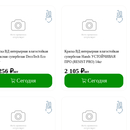
ка ВД интерьерная влагостойкая
Краска ВД интерьерная влагостойкая
ксная супербелая DecoTech Eco
супербелая Hands УСТОЙЧИВАЯ
г
ПРО (RESIST PRO) 14кг
256
₽
2 105
₽
/шт
/шт
Сегодня
Сегодня