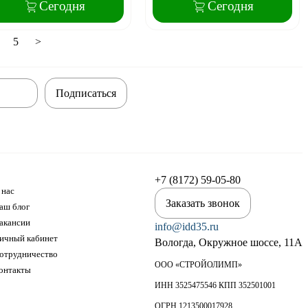
Сегодня
Сегодня
5
>
Подписаться
+7 (8172) 59-05-80
 нас
Заказать звонок
аш блог
акансии
info@idd35.ru
ичный кабинет
Вологда, Окружное шоссе, 11А
отрудничество
ООО «СТРОЙОЛИМП»
онтакты
ИНН 3525475546 КПП 352501001
ОГРН 1213500017928