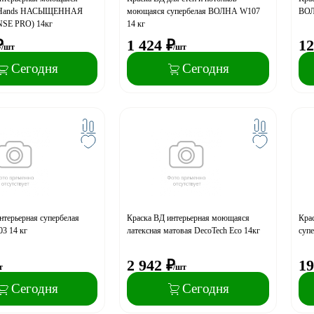
я Hands НАСЫЩЕННАЯ
моющаяся супербелая ВОЛНА W107
ВОЛ
SE PRO) 14кг
14 кг
₽
1 424
₽
12
/шт
/шт
Сегодня
Сегодня
нтерьерная супербелая
Краска ВД интерьерная моющаяся
Кра
3 14 кг
латексная матовая DecoTech Eco 14кг
суп
2 942
₽
19
т
/шт
Сегодня
Сегодня