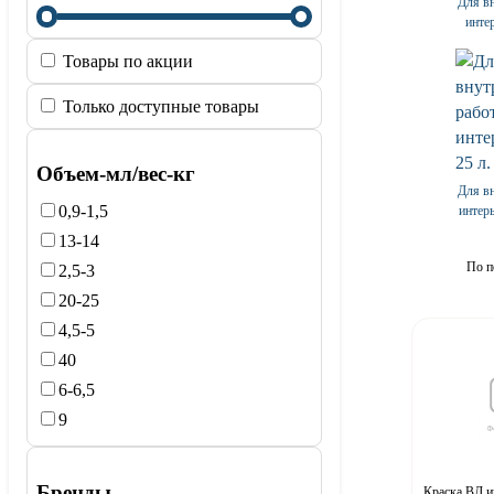
Для в
интер
Товары по акции
Только доступные товары
Объем-мл/вес-кг
Для в
0,9-1,5
интерь
13-14
По п
2,5-3
20-25
4,5-5
40
6-6,5
9
Бренды
Краска ВД 