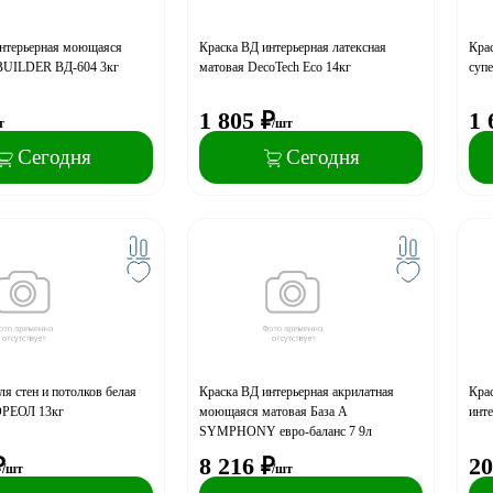
интерьерная моющаяся
Краска ВД интерьерная латексная
Кра
 BUILDER ВД-604 3кг
матовая DecoTech Eco 14кг
суп
1 805
₽
1 
т
/шт
Сегодня
Сегодня
ля стен и потолков белая
Краска ВД интерьерная акрилатная
Кра
ОРЕОЛ 13кг
моющаяся матовая База А
инте
SYMPHONY евро-баланс 7 9л
₽
8 216
₽
20
/шт
/шт