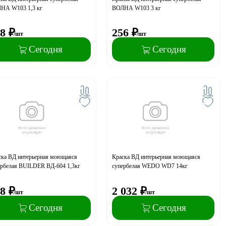
НА W103 1,3 кг
ВОЛНА W103 3 кг
8
₽
256
₽
/шт
/шт
Сегодня
Сегодня
ска ВД интерьерная моющаяся
Краска ВД интерьерная моющаяся
ербелая BUILDER ВД-604 1,3кг
супербелая WEDO WD7 14кг
8
₽
2 032
₽
/шт
/шт
Сегодня
Сегодня