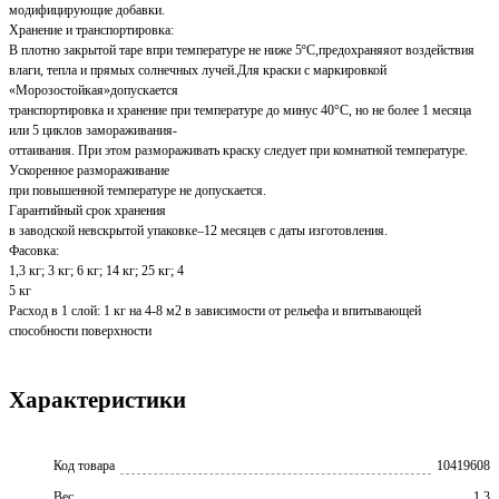
модифицирующие добавки.
Хранение и транспортировка:
В плотно закрытой таре впри температуре не ниже 5ºС,предохраняяот воздействия
влаги, тепла и прямых солнечных лучей.Для краски с маркировкой
«Морозостойкая»допускается
транспортировка и хранение при температуре до минус 40°С, но не более 1 месяца
или 5 циклов замораживания-
оттаивания. При этом размораживать краску следует при комнатной температуре.
Ускоренное размораживание
при повышенной температуре не допускается.
Гарантийный срок хранения
в заводской невскрытой упаковке–12 месяцев с даты изготовления.
Фасовка:
1,3 кг; 3 кг; 6 кг; 14 кг; 25 кг; 4
5 кг
Расход в 1 слой: 1 кг на 4-8 м2 в зависимости от рельефа и впитывающей
способности поверхности
Характеристики
Код товара
10419608
Вес
1.3