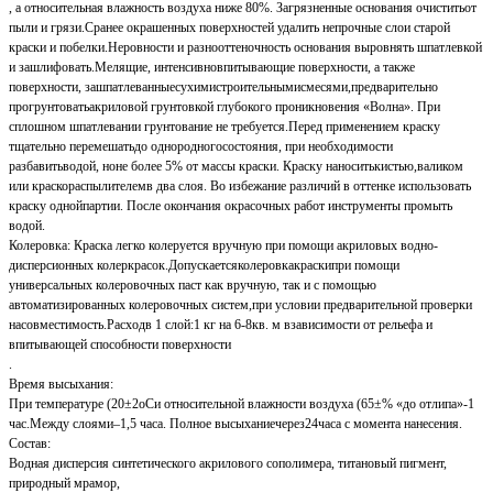
, а относительная влажность воздуха ниже 80%. Загрязненные основания очиститьот
пыли и грязи.Сранее окрашенных поверхностей удалить непрочные слои старой
краски и побелки.Неровности и разнооттеночность основания выровнять шпатлевкой
и зашлифовать.Мелящие, интенсивновпитывающие поверхности, а также
поверхности, зашпатлеванныесухимистроительнымисмесями,предварительно
прогрунтоватьакриловой грунтовкой глубокого проникновения «Волна». При
сплошном шпатлевании грунтование не требуется.Перед применением краску
тщательно перемешатьдо однородногосостояния, при необходимости
разбавитьводой, ноне более 5% от массы краски. Краску наноситькистью,валиком
или краскораспылителемв два слоя. Во избежание различий в оттенке использовать
краску однойпартии. После окончания окрасочных работ инструменты промыть
водой.
Колеровка: Краска легко колеруется вручную при помощи акриловых водно-
дисперсионных колеркрасок.Допускаетсяколеровкакраскипри помощи
универсальных колеровочных паст как вручную, так и с помощью
автоматизированных колеровочных систем,при условии предварительной проверки
насовместимость.Расходв 1 слой:1 кг на 6-8кв. м взависимости от рельефа и
впитывающей способности поверхности
.
Время высыхания:
При температуре (20±2oСи относительной влажности воздуха (65±% «до отлипа»-1
час.Между слоями–1,5 часа. Полное высыханиечерез24часа с момента нанесения.
Состав:
Водная дисперсия синтетического акрилового сополимера, титановый пигмент,
природный мрамор,