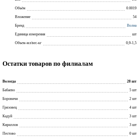
Объём
0.0019
Вложение
54
Бренд
Волна
Единица измерения
шт
Объем-мл/вес-кг
0,9-1,5
Остатки товаров по филиалам
Вологда
28 шт
Бабаево
5 шт
Боровичи
2 шт
Грязовец
4 шт
Кадуй
3 шт
Кириллов
3 шт
Пестово
0 шт