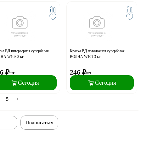
ка ВД интерьерная супербелая
Краска ВД потолочная супербелая
НА W103 3 кг
ВОЛНА W101 3 кг
6
₽
246
₽
/шт
/шт
Сегодня
Сегодня
5
>
Подписаться