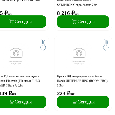
ОЛОК ПРО (DOME PRO) 6кг
моющаяся матовая База А
SYMPHONY евро-баланс 7 9л
5
₽
8 216
₽
/шт
/шт
Сегодня
Сегодня
ска ВД интерьерная моющаяся
Краска ВД интерьерная супербелая
вая Tikkivala (Tikkurila) EURO
Hands ИНТЕРЬЕР ПРО (ROOM PRO)
ER 7 База А 0,9л
1,3кг
149
₽
223
₽
/шт
/шт
Сегодня
Сегодня