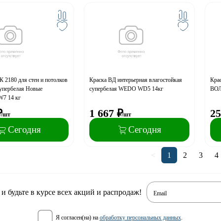
 2180 для стен и потолков
Краска ВД интерьерная влагостойкая
Крас
упербелая Новые
супербелая WEDO WD5 14кг
ВОЛ
W7 14 кг
₽
1 667
₽
25
/шт
/шт
Сегодня
Сегодня
<
1
2
3
4
 будьте в курсе всех акций и распродаж!
Email
я согласен(на) на
обработку персональных данных
.