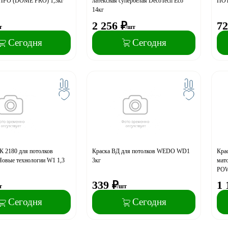
РО (DOME PRO) 1,3кг
латексная супербелая DecoTech Eco
ПОТ
14кг
2 256
₽
72
т
/шт
Сегодня
Сегодня
 2180 для потолков
Краска ВД для потолков WEDO WD1
Кра
Новые технологии W1 1,3
3кг
мато
POW
339
₽
1 
т
/шт
Сегодня
Сегодня