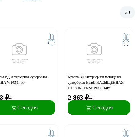
20
ка ВД интерьерная супербелая
Краска ВД интерьерная моющаяся
НА W103 14 кг
супербелая Hands НАСЫЩЕННАЯ
ПРО (INTENSE PRO) 14кг
3
₽
2 863
₽
/шт
/шт
Сегодня
Сегодня