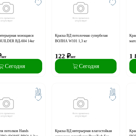
интерьерная моющаяся
Краска ВД потолочная супербелая
Крас
 BUILDER ВД-604 14кг
ВОЛНА W101 1,3 кг
мато
₽
122
₽
1 
/шт
/шт
Сегодня
Сегодня
ля потолков Hands
Краска ВД интерьерная влагостойкая
Кра