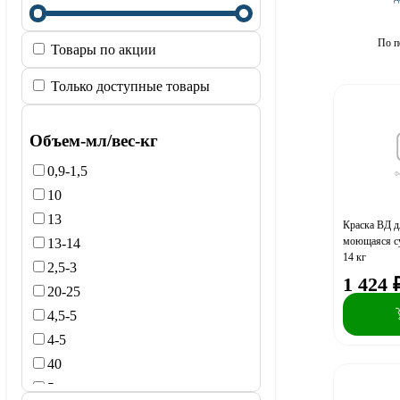
По п
Товары по акции
Только доступные товары
Объем-мл/вес-кг
0,9-1,5
10
13
Краска ВД д
моющаяся с
13-14
14 кг
2,5-3
1 424
20-25
4,5-5
4-5
40
5