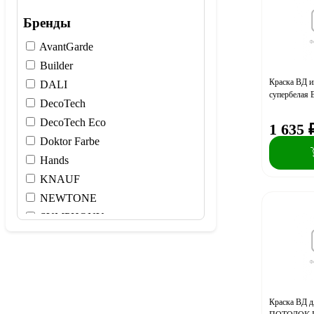
6,5
Бренды
6-6,5
AvantGarde
6-7
Builder
7
Краска ВД 
DALI
9
супербелая
DecoTech
DecoTech Eco
1 635
Doktor Farbe
Hands
KNAUF
NEWTONE
SYMPHONY
Tikkivala
WEDO
WL
Аква Вит
Краска ВД д
Боларс