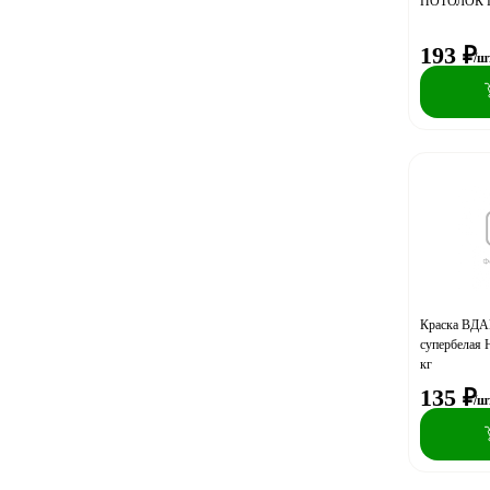
ПОТОЛОК П
Витеко
193
₽
Волна
/ш
ЛАКРА
Новые технологии
ОРЕОЛ
ОРЕОЛ ДИСКОНТ
Раскрас
Краска ВДАК
супербелая 
кг
135
₽
/ш