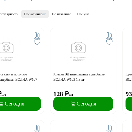
опулярности
По наличию
По названию
По цене
ля стен и потолков
Краска ВД интерьерная супербелая
Крас
упербелая ВОЛНА W107
ВОЛНА W103 1,3 кг
ВОЛ
₽
128
₽
93
/шт
/шт
Сегодня
Сегодня