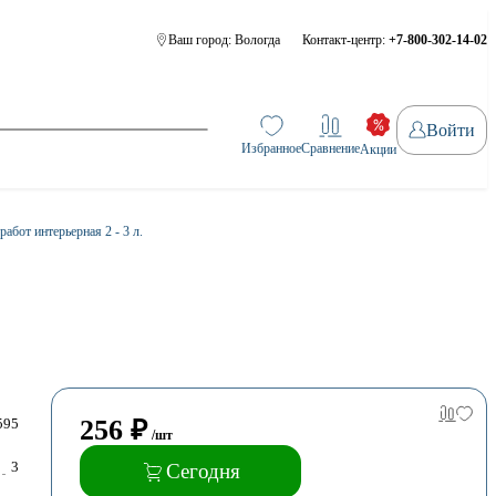
Ваш город:
Вологда
Контакт-центр:
+7-800-302-14-02
Войти
Избранное
Сравнение
Акции
абот интерьерная 2 - 3 л.
256
₽
595
/шт
3
Сегодня