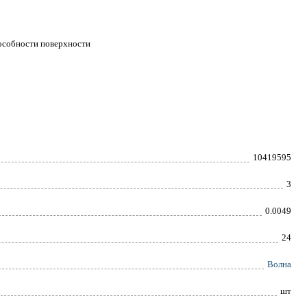
способности поверхности
10419595
3
0.0049
24
Волна
шт