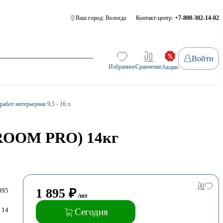
Ваш город:
Вологда
Контакт-центр:
+7-800-302-14-02
Войти
Избранное
Сравнение
Акции
абот интерьерная 9,5 - 16 л.
(ROOM PRO) 14кг
1 895
₽
395
/шт
14
Сегодня