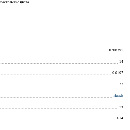
пастельные цвета.
10708395
14
0.0197
22
Hands
шт
13-14