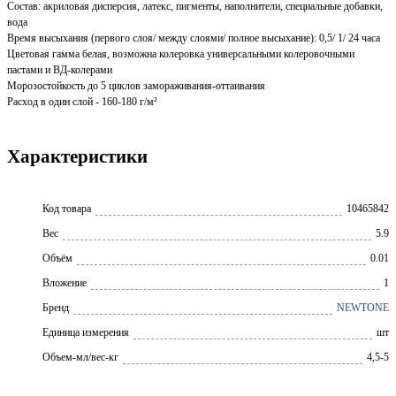
Состав: акриловая дисперсия, латекс, пигменты, наполнители, специальные добавки,
вода
Время высыхания (первого слоя/ между слоями/ полное высыхание): 0,5/ 1/ 24 часа
Цветовая гамма белая, возможна колеровка универсальными колеровочными
пастами и ВД-колерами
Морозостойкость до 5 циклов замораживания-оттаивания
Расход в один слой - 160-180 г/м²
Характеристики
Код товара
10465842
Вес
5.9
Объём
0.01
Вложение
1
Бренд
NEWTONE
Единица измерения
шт
Объем-мл/вес-кг
4,5-5