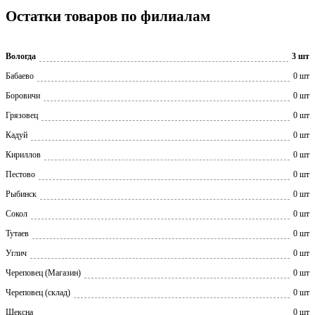
Остатки товаров по филиалам
Вологда
3 шт
Бабаево
0 шт
Боровичи
0 шт
Грязовец
0 шт
Кадуй
0 шт
Кириллов
0 шт
Пестово
0 шт
Рыбинск
0 шт
Сокол
0 шт
Тутаев
0 шт
Углич
0 шт
Череповец (Магазин)
0 шт
Череповец (склад)
0 шт
Шексна
0 шт