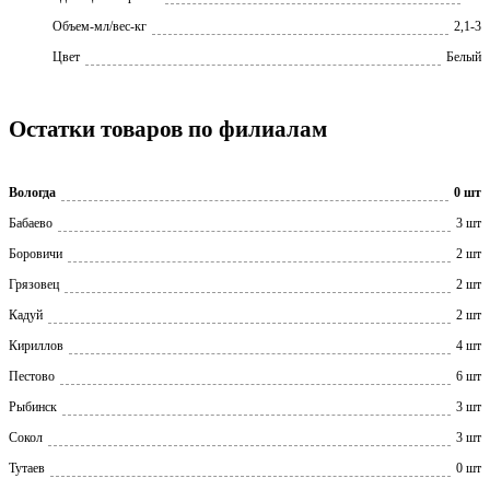
Объем-мл/вес-кг
2,1-3
Цвет
Белый
Остатки товаров по филиалам
Вологда
0 шт
Бабаево
3 шт
Боровичи
2 шт
Грязовец
2 шт
Кадуй
2 шт
Кириллов
4 шт
Пестово
6 шт
Рыбинск
3 шт
Сокол
3 шт
Тутаев
0 шт