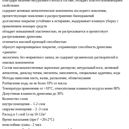
благодаря наличию натурального воска в составе, обладает влагоотталкивающими
свойствами
содержит активные антисептические компоненты последнего поколения,
препятствующие появлению и распространению биопоражений
долговечное покрытие устойчиво к истиранию, выдерживает влажную уборку с
применением моющих средств
обладает повышенной эластичностью, не растрескивается и препятствует
растрескиванию древесины
отличается высокой кроющей способностью
образует паропроницаемое покрытие, сохраняющее способность древесины
«дышать»
экологичен, без неприятного запаха, не содержит органических растворителей и
опасных компонентов
Состав высококачественные акриловые дисперсии, натуральный воск, активный
антисептик, диоксид титана, пигменты, наполнитель, специальные аддитивы, вода
Методы нанесения кисть, валик, распыление, облив/окунание
Разбавление вода, но не более 10% от массы
Температура применения от +10°С, относительная влажность воздуха менее 80%
Допустимая влажность древесины до 30%
Количество слоев
внутри помещения – 1-2 слоя
снаружи помещения – 2 -3 слоя
Расход в 1 слой 1л на 10-12м²
Время высыхания (при t° +20±2°C)
межслойная сушка - 2 часа