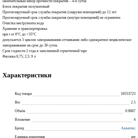
окончательный набор прочности покрытия – 4-6 суток
Блеск покрытия полуматовый
Прогнозируемый срок службы покрытия (снаружи помещений) до 12 лет
Прогнозируемый срок службы покрытия (внутри помещений) не ограничен
Очистка инструмента вода
Хранение и транспортировка
при t от 0°С до +35°С
допускается 5 циклов замораживания-оттаивания либо однократное нециклическое
замораживание на срок до 30 суток.
Срок годности 2 года в заполненной герметичной таре
Фасовка 0,75; 2,5; 9 л
Характеристики
Код товара
10553723
Вес
2.5
Объём
0.0067
Вложение
4
Бренд
Акватекс
Единица измерения
шт