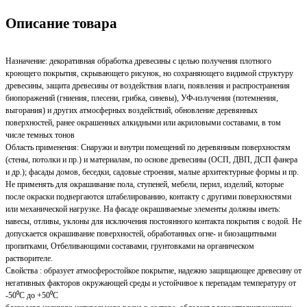
Описание товара
Назначение: декоративная обработка древесины с целью получения плотного
кроющего покрытия, скрывающего рисунок, но сохраняющего видимой структуру
древесины, защита древесины от воздействия влаги, появления и распространения
биопоражений (гниения, плесени, грибка, синевы), УФ-излучения (потемнения,
выгорания) и других атмосферных воздействий, обновление деревянных
поверхностей, ранее окрашенных алкидными или акриловыми составами, в том
числе темных тонов
Область применения: Снаружи и внутри помещений по деревянным поверхностям
(стены, потолки и пр.) и материалам, по основе древесины (ОСП, ДВП, ДСП фанера
и др.); фасады домов, беседки, садовые строения, малые архитектурные формы и пр.
Не применять для окрашивание пола, ступеней, мебели, перил, изделий, которые
после окраски подвергаются штабелированию, контакту с другими поверхностями
или механической нагрузке. На фасаде окрашиваемые элементы должны иметь:
навесы, отливы, уклоны для исключения постоянного контакта покрытия с водой. Не
допускается окрашивание поверхностей, обработанных огне- и биозащитными
пропитками, Отбеливающими составами, грунтовками на органическом
растворителе.
Свойства : образует атмосферостойкое покрытие, надежно защищающее древесину от
негативных факторов окружающей среды и устойчивое к перепадам температуру от
-50⁰С до +50⁰С