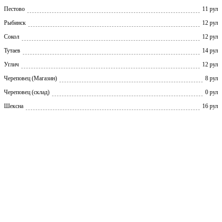
Пестово
11 рул
Рыбинск
12 рул
Сокол
12 рул
Тутаев
14 рул
Углич
12 рул
Череповец (Магазин)
8 рул
Череповец (склад)
0 рул
Шексна
16 рул