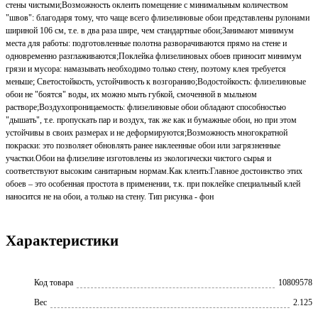
стены чистыми;Возможность оклеить помещение с минимальным количеством
"швов": благодаря тому, что чаще всего флизелиновые обои представлены рулонами
шириной 106 см, т.е. в два раза шире, чем стандартные обои;Занимают минимум
места для работы: подготовленные полотна разворачиваются прямо на стене и
одновременно разглаживаются;Поклейка флизелиновых обоев приносит минимум
грязи и мусора: намазывать необходимо только стену, поэтому клея требуется
меньше; Светостойкость, устойчивость к возгоранию;Водостойкость: флизелиновые
обои не "боятся" воды, их можно мыть губкой, смоченной в мыльном
растворе;Воздухопроницаемость: флизелиновые обои обладают способностью
"дышать", т.е. пропускать пар и воздух, так же как и бумажные обои, но при этом
устойчивы в своих размерах и не деформируются;Возможность многократной
покраски: это позволяет обновлять ранее наклеенные обои или загрязненные
участки.Обои на флизелине изготовлены из экологически чистого сырья и
соответствуют высоким санитарным нормам.Как клеить:Главное достоинство этих
обоев – это особенная простота в применении, т.к. при поклейке специальный клей
наносится не на обои, а только на стену. Тип рисунка - фон
Характеристики
Код товара
10809578
Вес
2.125