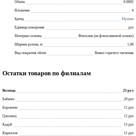
Объём
0.0092
Вложение
4
Бренд
Elysium
Единица измерения
рул
Материал основы
Флизелин (на флизелиновой основе)
Ширина рулона, м
1,06
Вид покрытия обоев
Винил горячего тиснения
Остатки товаров по филиалам
Вологда
23 рул
Бабаево
20 рул
Боровичи
11 рул
Грязовец
12 рул
Кадуй
15 рул
Кириллов
11 рул