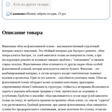
Есть на других складах
Самовывоз:
Можно забрать сегодня
, 23 рул
Описание товара
Виниловые обои на флизелиновой основе - высококачественный отделочный
материал нового поколения. Это обойный материал для быстрого ремонта - обои
теперь клеятся быстрее, т.к. клей наносится только на поверхность стены, а при
последующем ремонте не возникает никаких проблем с "отмоканием" и снятием
старых полотен. Флизелиновые обои отличаются от других видов обоев особой
флизелиновой основой, которая используется вместо бумаги. Флизелин – это
комбинированный материал, в состав которого входят синтетические тканевые
волокна и целлюлоза. Одно из его качеств – способность уплотнять ткань. Обои на
флизелиновой основе обладают всеми лучшими качествами, присущими
современными обоям:Стабильность структуры, стойкость к истиранию;Возможность
скрыть и укрепить небольшие трещины в стене, препятствуя их осыпанию и
углублению;Удобство в поклейке: обои наклеиваются в сухом виде (клей наносится
только на стену), не требуется времени на пропитку обоев клеем, т.к. они не "садятся"
и не растягиваются;Удобный демонтаж: при замене флизелиновые обои снимаются
сухими без предварительного отмачивания, целым полотном без остатка, оставляя