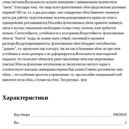
стены чистыми;Возможность оклеить помещение с минимальным количеством
"швов": благодаря тому, что чаще всего флизелиновые обои представлены рулонами
шириной 106 см, т.е. в два раза шире, чем стандартные обои;Занимают минимум
места для работы: подготовленные полотна разворачиваются прямо на стене и
одновременно разглаживаются;Поклейка флизелиновых обоев приносит минимум
грязи и мусора: намазывать необходимо только стену, поэтому клея требуется
меньше; Светостойкость, устойчивость к возгоранию;Водостойкость: флизелиновые
обои не "боятся" воды, их можно мыть губкой, смоченной в мыльном
растворе;Воздухопроницаемость: флизелиновые обои обладают способностью
"дышать", т.е. пропускать пар и воздух, так же как и бумажные обои, но при этом
устойчивы в своих размерах и не деформируются;Возможность многократной
покраски: это позволяет обновлять ранее наклеенные обои или загрязненные
участки.Обои на флизелине изготовлены из экологически чистого сырья и
соответствуют высоким санитарным нормам.Как клеить:Главное достоинство этих
обоев – это особенная простота в применении, т.к. при поклейке специальный клей
наносится не на обои, а только на стену. Тип рисунка - фон
Характеристики
Код товара
10829410
Вес
2