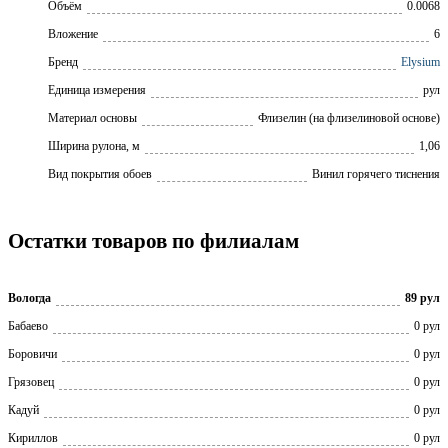
Объём
0.0068
Вложение
6
Бренд
Elysium
Единица измерения
рул
Материал основы
Флизелин (на флизелиновой основе)
Ширина рулона, м
1,06
Вид покрытия обоев
Винил горячего тиснения
Остатки товаров по филиалам
Вологда
89 рул
Бабаево
0 рул
Боровичи
0 рул
Грязовец
0 рул
Кадуй
0 рул
Кириллов
0 рул