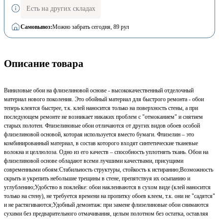
Есть на других складах
Самовывоз:
Можно забрать сегодня
, 89 рул
Описание товара
Виниловые обои на флизелиновой основе - высококачественный отделочный
материал нового поколения. Это обойный материал для быстрого ремонта - обои
теперь клеятся быстрее, т.к. клей наносится только на поверхность стены, а при
последующем ремонте не возникает никаких проблем с "отмоканием" и снятием
старых полотен. Флизелиновые обои отличаются от других видов обоев особой
флизелиновой основой, которая используется вместо бумаги. Флизелин – это
комбинированный материал, в состав которого входят синтетические тканевые
волокна и целлюлоза. Одно из его качеств – способность уплотнять ткань. Обои на
флизелиновой основе обладают всеми лучшими качествами, присущими
современными обоям:Стабильность структуры, стойкость к истиранию;Возможность
скрыть и укрепить небольшие трещины в стене, препятствуя их осыпанию и
углублению;Удобство в поклейке: обои наклеиваются в сухом виде (клей наносится
только на стену), не требуется времени на пропитку обоев клеем, т.к. они не "садятся"
и не растягиваются;Удобный демонтаж: при замене флизелиновые обои снимаются
сухими без предварительного отмачивания, целым полотном без остатка, оставляя