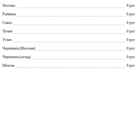
Пестово
0 рул
Рыбинск
0 рул
Сокол
0 рул
Тутаев
0 рул
Углич
0 рул
Череповец (Магазин)
0 рул
Череповец (склад)
0 рул
Шексна
0 рул