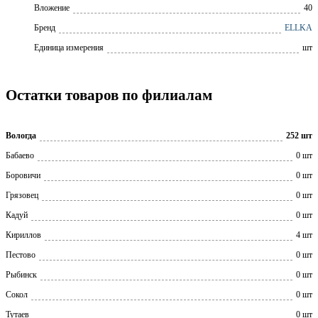
Вложение
40
Бренд
ELLKA
Единица измерения
шт
Остатки товаров по филиалам
Вологда
252 шт
Бабаево
0 шт
Боровичи
0 шт
Грязовец
0 шт
Кадуй
0 шт
Кириллов
4 шт
Пестово
0 шт
Рыбинск
0 шт
Сокол
0 шт
Тутаев
0 шт