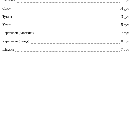
Рыбинск
7 рул
Сокол
14 рул
Тутаев
13 рул
Углич
15 рул
Череповец (Магазин)
7 рул
Череповец (склад)
0 рул
Шексна
7 рул