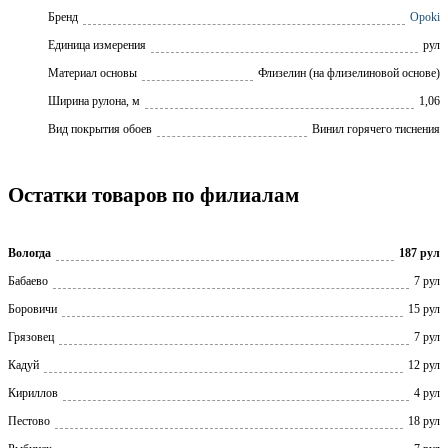
Бренд
Opoki
Единица измерения
рул
Материал основы
Флизелин (на флизелиновой основе)
Ширина рулона, м
1,06
Вид покрытия обоев
Винил горячего тиснения
Остатки товаров по филиалам
Вологда
187 рул
Бабаево
7 рул
Боровичи
15 рул
Грязовец
7 рул
Кадуй
12 рул
Кириллов
4 рул
Пестово
18 рул