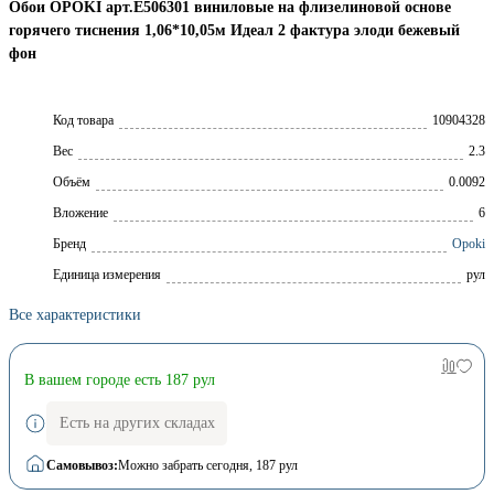
Обои OPOKI арт.Е506301 виниловые на флизелиновой основе
горячего тиснения 1,06*10,05м Идеал 2 фактура элоди бежевый
фон
Код товара
10904328
Вес
2.3
Объём
0.0092
Вложение
6
Брeнд
Opoki
Единица измерения
рул
Все характеристики
В вашем городе есть 187 рул
Есть на других складах
Самовывоз:
Можно забрать сегодня
, 187 рул