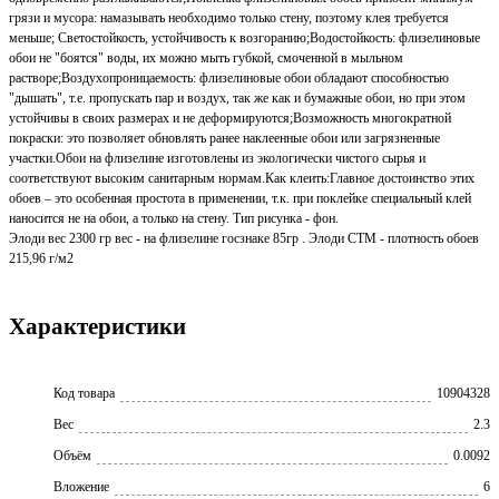
грязи и мусора: намазывать необходимо только стену, поэтому клея требуется
меньше; Светостойкость, устойчивость к возгоранию;Водостойкость: флизелиновые
обои не "боятся" воды, их можно мыть губкой, смоченной в мыльном
растворе;Воздухопроницаемость: флизелиновые обои обладают способностью
"дышать", т.е. пропускать пар и воздух, так же как и бумажные обои, но при этом
устойчивы в своих размерах и не деформируются;Возможность многократной
покраски: это позволяет обновлять ранее наклеенные обои или загрязненные
участки.Обои на флизелине изготовлены из экологически чистого сырья и
соответствуют высоким санитарным нормам.Как клеить:Главное достоинство этих
обоев – это особенная простота в применении, т.к. при поклейке специальный клей
наносится не на обои, а только на стену. Тип рисунка - фон.
Элоди вес 2300 гр вес - на флизелине госзнаке 85гр . Элоди СТМ - плотность обоев
215,96 г/м2
Характеристики
Код товара
10904328
Вес
2.3
Объём
0.0092
Вложение
6