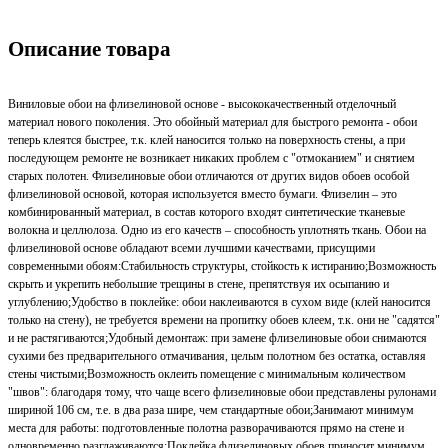
Описание товара
Виниловые обои на флизелиновой основе - высококачественный отделочный
материал нового поколения. Это обойный материал для быстрого ремонта - обои
теперь клеятся быстрее, т.к. клей наносится только на поверхность стены, а при
последующем ремонте не возникает никаких проблем с "отмоканием" и снятием
старых полотен. Флизелиновые обои отличаются от других видов обоев особой
флизелиновой основой, которая используется вместо бумаги. Флизелин – это
комбинированный материал, в состав которого входят синтетические тканевые
волокна и целлюлоза. Одно из его качеств – способность уплотнять ткань. Обои на
флизелиновой основе обладают всеми лучшими качествами, присущими
современными обоям:Стабильность структуры, стойкость к истиранию;Возможность
скрыть и укрепить небольшие трещины в стене, препятствуя их осыпанию и
углублению;Удобство в поклейке: обои наклеиваются в сухом виде (клей наносится
только на стену), не требуется времени на пропитку обоев клеем, т.к. они не "садятся"
и не растягиваются;Удобный демонтаж: при замене флизелиновые обои снимаются
сухими без предварительного отмачивания, целым полотном без остатка, оставляя
стены чистыми;Возможность оклеить помещение с минимальным количеством
"швов": благодаря тому, что чаще всего флизелиновые обои представлены рулонами
шириной 106 см, т.е. в два раза шире, чем стандартные обои;Занимают минимум
места для работы: подготовленные полотна разворачиваются прямо на стене и
одновременно разглаживаются;Поклейка флизелиновых обоев приносит минимум