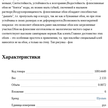
меньше; Светостойкость, устойчивость к возгоранию;Водостойкость: флизелиновые
обои не "боятся" воды, их можно мыть губкой, смоченной в мыльном
растворе;Воздухопроницаемость: флизелиновые обои обладают способностью
"дышать", т.е. пропускать пар и воздух, так же как и бумажные обои, но при этом
устойчивы в своих размерах и не деформируются;Возможность многократной
покраски: это позволяет обновлять ранее наклеенные обои или загрязненные
участки.Обои на флизелине изготовлены из экологически чистого сырья и
соответствуют высоким санитарным нормам.Как клеить:Главное достоинство этих
обоев – это особенная простота в применении, т.к. при поклейке специальный клей
наносится не на обои, а только на стену. Тип рисунка - фон
Характеристики
Код товара
10914449
Вес
2.133
Объём
0.0072
Вложение
6
Бренд
Elysium
Единица измерения
рул