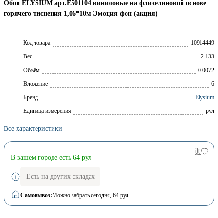
Обои ELYSIUM арт.Е501104 виниловые на флизелиновой основе
горячего тиснения 1,06*10м Эмоция фон (акция)
Код товара
10914449
Вес
2.133
Объём
0.0072
Вложение
6
Брeнд
Elysium
Единица измерения
рул
Все характеристики
В вашем городе есть 64 рул
Есть на других складах
Самовывоз:
Можно забрать сегодня
, 64 рул