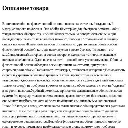
Описание товара
Виниловые обои на флизелиновой основе - высококачественный отделочный
материал нового поколения. Это обойный материал для быстрого ремонта - обои
теперь клеятся быстрее, т.к. клей наносится только на поверхность стены, а при
последующем ремонте не возникает никаких проблем с "отмоканием" и снятием
старых полотен. Флизелиновые обои отличаются от других видов обоев особой
флизелиновой основой, которая используется вместо бумаги. Флизелин – это
комбинированный материал, в состав которого входят синтетические тканевые
волокна и целлюлоза. Одно из его качеств – способность уплотнять ткань. Обои на
флизелиновой основе обладают всеми лучшими качествами, присущими
современными обоям:Стабильность структуры, стойкость к истиранию;Возможность
скрыть и укрепить небольшие трещины в стене, препятствуя их осыпанию и
углублению;Удобство в поклейке: обои наклеиваются в сухом виде (клей наносится
только на стену), не требуется времени на пропитку обоев клеем, т.к. они не "садятся"
и не растягиваются;Удобный демонтаж: при замене флизелиновые обои снимаются
сухими без предварительного отмачивания, целым полотном без остатка, оставляя
стены чистыми;Возможность оклеить помещение с минимальным количеством
"швов": благодаря тому, что чаще всего флизелиновые обои представлены рулонами
шириной 106 см, т.е. в два раза шире, чем стандартные обои;Занимают минимум
места для работы: подготовленные полотна разворачиваются прямо на стене и
одновременно разглаживаются;Поклейка флизелиновых обоев приносит минимум
грязи и мусора: намазывать необходимо только стену, поэтому клея требуется