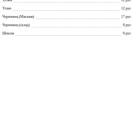
Углич
12 рул
Череповец (Магазин)
17 рул
Череповец (склад)
0 рул
Шексна
0 рул