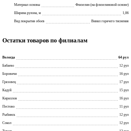
Материал основы
Флизелин (на флизелиновой основе)
Ширина рулона, м
1,06
Вид покрытия обоев
Винил горячего тиснения
Остатки товаров по филиалам
Вологда
64 рул
Бабаево
12 рул
Боровичи
16 рул
Грязовец
17 рул
Кадуй
15 рул
Кириллов
16 рул
Пестово
11 рул
Рыбинск
12 рул
Сокол
12 рул
Тутаев
12 рул