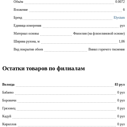
Объём
0.0072
Вложение
6
Бренд
Elysium
Единица измерения
рул
Материал основы
Флизелин (на флизелиновой основе)
Ширина рулона, м
1,06
Вид покрытия обоев
Винил горячего тиснения
Остатки товаров по филиалам
Вологда
83 рул
Бабаево
0 рул
Боровичи
0 рул
Грязовец
0 рул
Кадуй
0 рул
Кириллов
0 рул