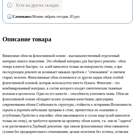
Есть на других складах
Самовывоз:
Можно забрать сегодня
, 83 рул
Описание товара
Виниловые обои на флизелиновой основе - высококачественный отделочный
материал нового поколения. Это обойный материал для быстрого ремонта - обои
теперь клеятся быстрее, т.к. клей наносится только на поверхность стены, а при
последующем ремонте не возникает никаких проблем с "отмоканием" и снятием
старых полотен. Флизелиновые обои отличаются от других видов обоев особой
флизелиновой основой, которая используется вместо бумаги. Флизелин – это
комбинированный материал, в состав которого входят синтетические тканевые
волокна и целлюлоза. Одно из его качеств – способность уплотнять ткань. Обои на
флизелиновой основе обладают всеми лучшими качествами, присущими
современными обоям:Стабильность структуры, стойкость к истиранию;Возможность
скрыть и укрепить небольшие трещины в стене, препятствуя их осыпанию и
углублению;Удобство в поклейке: обои наклеиваются в сухом виде (клей наносится
только на стену), не требуется времени на пропитку обоев клеем, т.к. они не "садятся"
и не растягиваются;Удобный демонтаж: при замене флизелиновые обои снимаются
сухими без предварительного отмачивания, целым полотном без остатка, оставляя