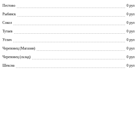
Пестово
0 рул
Рыбинск
0 рул
Сокол
0 рул
Тутаев
0 рул
Углич
0 рул
Череповец (Магазин)
0 рул
Череповец (склад)
0 рул
Шексна
0 рул