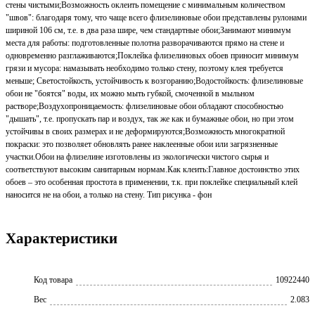
стены чистыми;Возможность оклеить помещение с минимальным количеством
"швов": благодаря тому, что чаще всего флизелиновые обои представлены рулонами
шириной 106 см, т.е. в два раза шире, чем стандартные обои;Занимают минимум
места для работы: подготовленные полотна разворачиваются прямо на стене и
одновременно разглаживаются;Поклейка флизелиновых обоев приносит минимум
грязи и мусора: намазывать необходимо только стену, поэтому клея требуется
меньше; Светостойкость, устойчивость к возгоранию;Водостойкость: флизелиновые
обои не "боятся" воды, их можно мыть губкой, смоченной в мыльном
растворе;Воздухопроницаемость: флизелиновые обои обладают способностью
"дышать", т.е. пропускать пар и воздух, так же как и бумажные обои, но при этом
устойчивы в своих размерах и не деформируются;Возможность многократной
покраски: это позволяет обновлять ранее наклеенные обои или загрязненные
участки.Обои на флизелине изготовлены из экологически чистого сырья и
соответствуют высоким санитарным нормам.Как клеить:Главное достоинство этих
обоев – это особенная простота в применении, т.к. при поклейке специальный клей
наносится не на обои, а только на стену. Тип рисунка - фон
Характеристики
Код товара
10922440
Вес
2.083