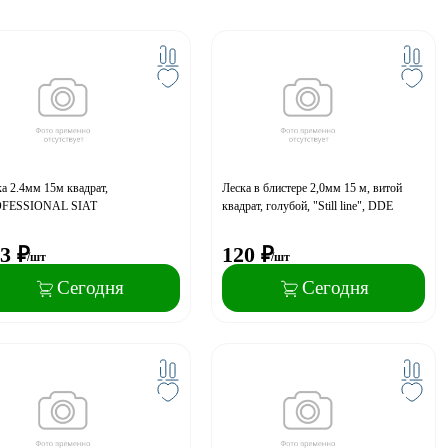
а 2.4мм 15м квадрат,
Леска в блистере 2,0мм 15 м, витой
FESSIONAL SIAT
квадрат, голубой, "Still line", DDE
3
₽
120
₽
/шт
/шт
Сегодня
Сегодня