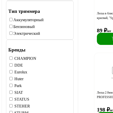
Тип триммера
Леска в блис
красный, "Sp
Аккумуляторный
Бензиновый
89
₽
/шт
Электрический
Бренды
CHAMPION
DDE
Eurolux
Huter
Park
SIAT
Леска 2.0мм
PROFESSIO
STATUS
STEHER
198
₽
/ш
STURM