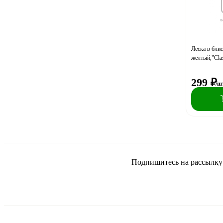
Леска в блис
желтый,"Clas
299
₽
/ш
Подпишитесь на рассылку и