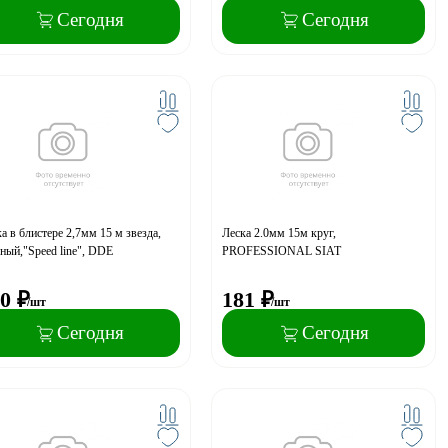
Сегодня
Сегодня
а в блистере 2,7мм 15 м звезда,
Леска 2.0мм 15м круг,
ный,"Speed line", DDE
PROFESSIONAL SIAT
0
₽
181
₽
/шт
/шт
Сегодня
Сегодня