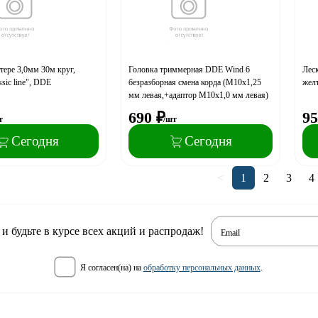
тере 3,0мм 30м круг,
Головка триммерная DDE Wind 6
Леск
sic line", DDE
безразборная смена корда (М10х1,25
желт
мм левая,+адаптор М10х1,0 мм левая)
690
₽
95
т
/шт
Сегодня
Сегодня
<
1
2
3
4
 будьте в курсе всех акций и распродаж!
Email
я согласен(на) на
обработку персональных данных
.