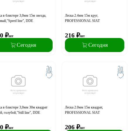
а в блистере 3,0мм 15м звезда,
Леска 2.4мм 15м круг,
ный,"Speed line", DDE
PROFESSIONAL SIAT
0
₽
216
₽
/шт
/шт
Сегодня
Сегодня
а в блистере 3,0мм 30м квадрат
Леска 2.0мм 15м квадрат,
й, голубой,"Still line", DDE
PROFESSIONAL SIAT
0
₽
206
₽
/шт
/шт