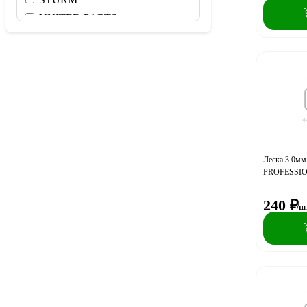
UNITED PARTS
ZITREK
Гранит
ЗУБР
РЕСАНТА
Леска 3.0мм
PROFESSIO
240
₽
/ш