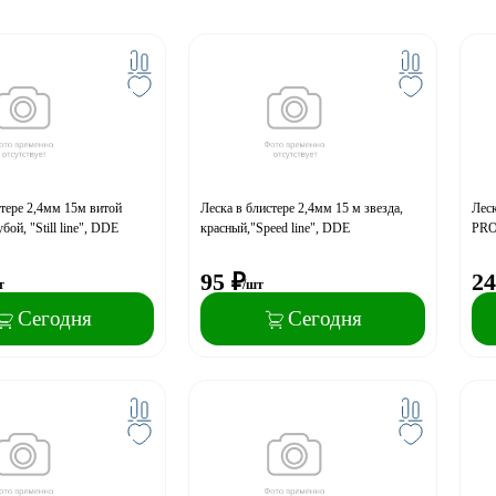
стере 2,4мм 15м витой
Леска в блистере 2,4мм 15 м звезда,
Леск
бой, "Still line", DDE
красный,"Speed line", DDE
PRO
95
₽
24
т
/шт
Сегодня
Сегодня