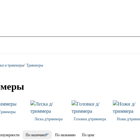
лки и триммеры
/
Триммеры
ммеры
Триммеры
Леска д/триммера
Головки д/триммера
Ножи д/тримм
опулярности
По наличию
По названию
По цене