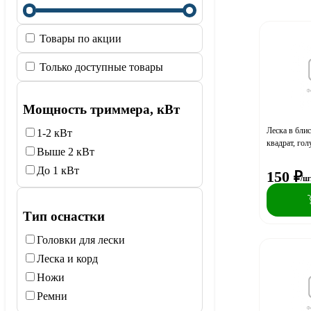
Товары по акции
Только доступные товары
Мощность триммера, кВт
Леска в бли
1-2 кВт
квадрат, голу
Выше 2 кВт
До 1 кВт
150
₽
/ш
Тип оснастки
Головки для лески
Леска и корд
Ножи
Ремни