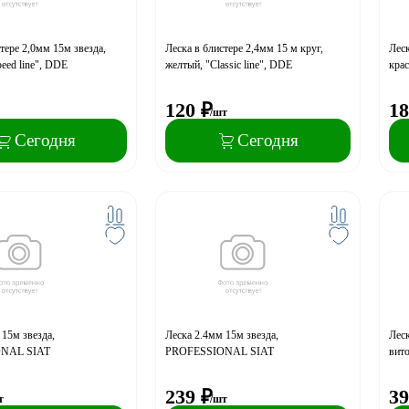
тере 2,0мм 15м звезда,
Леска в блистере 2,4мм 15 м круг,
Леск
eed line", DDE
желтый, "Classic line", DDE
крас
120
₽
18
/шт
Сегодня
Сегодня
 15м звезда,
Леска 2.4мм 15м звезда,
Леск
NAL SIAT
PROFESSIONAL SIAT
вито
239
₽
39
т
/шт