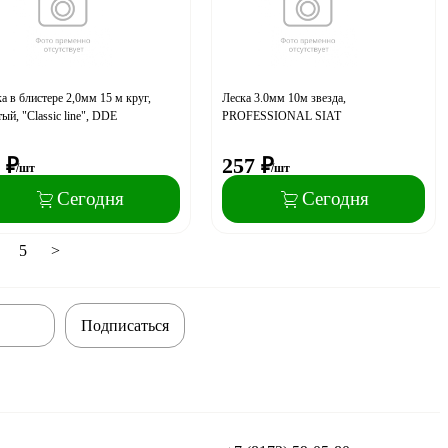
а в блистере 2,0мм 15 м круг,
Леска 3.0мм 10м звезда,
ый, "Classic line", DDE
PROFESSIONAL SIAT
₽
257
₽
/шт
/шт
Сегодня
Сегодня
5
>
Подписаться