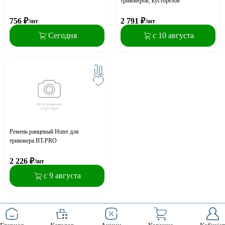
триммеров, кусторезов
756
₽
2 791
₽
/шт
/шт
Сегодня
с 10 августа
Ремень ранцевый Huter для
триммера BT-PRO
2 226
₽
/шт
с 9 августа