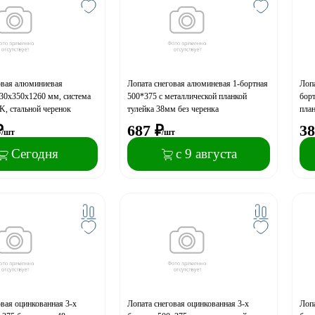
овая алюминиевая
Лопата снеговая алюминевая 1-бортная
Лопа
0х350х1260 мм, система
500*375 с металлической планкой
борт
, стальной черенок
тулейка 38мм без черенка
план
₽
687
₽
38
/шт
/шт
Сегодня
с 9 августа
овая оцинкованная 3-х
Лопата снеговая оцинкованная 3-х
Лопа