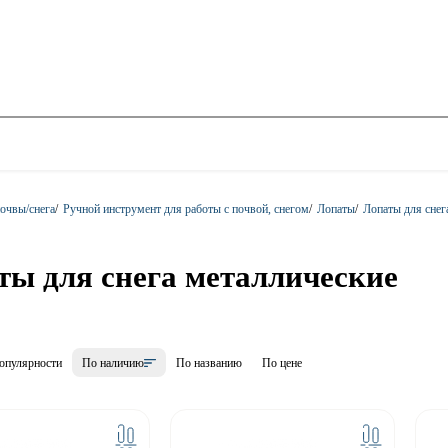
очвы/снега
/
Ручной инструмент для работы с почвой, снегом
/
Лопаты
/
Лопаты для снег
ты для снега металлические
опулярности
По наличию
По названию
По цене