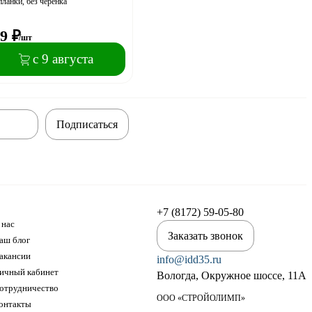
планки, без черенка
9
₽
/шт
с 9 августа
Подписаться
+7 (8172) 59-05-80
 нас
Заказать звонок
аш блог
акансии
info@idd35.ru
ичный кабинет
Вологда, Окружное шоссе, 11А
отрудничество
ООО «СТРОЙОЛИМП»
онтакты