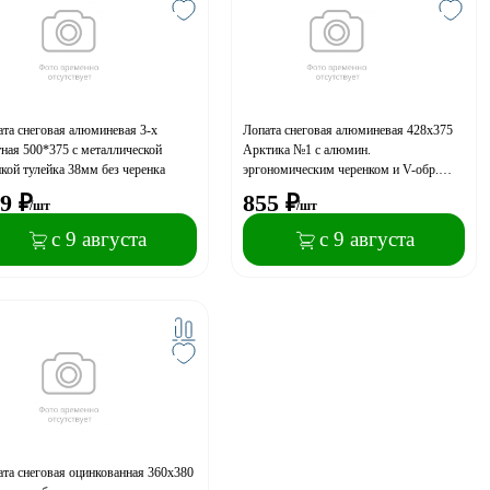
та снеговая алюминевая 3-х
Лопата снеговая алюминевая 428х375
ная 500*375 с металлической
Арктика №1 с алюмин.
кой тулейка 38мм без черенка
эргономическим черенком и V-обр.
ручкой
9
₽
855
₽
/шт
/шт
с 9 августа
с 9 августа
та снеговая оцинкованная 360х380