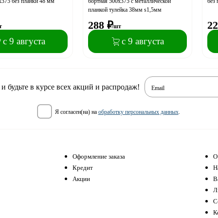
х375 без планки 48 мм
бортная 500х375 с металлической
без 
планкой тулейка 38мм s1,5мм
288
₽
22
т
/шт
с 9 августа
с 9 августа
 будьте в курсе всех акций и распродаж!
Email
я согласен(на) на
обработку персональных данных
.
Оформление заказа
О
Кредит
Н
Акции
В
Л
С
К